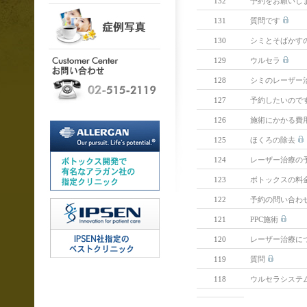
132
予約をお願いし
131
質問です
130
シミとそばかす
129
ウルセラ
128
シミのレーザー
127
予約したいので
126
施術にかかる費
125
ほくろの除去
124
レーザー治療の
123
ボトックスの料
122
予約の問い合わ
121
PPC施術
120
レーザー治療に
119
質問
118
ウルセラシステ