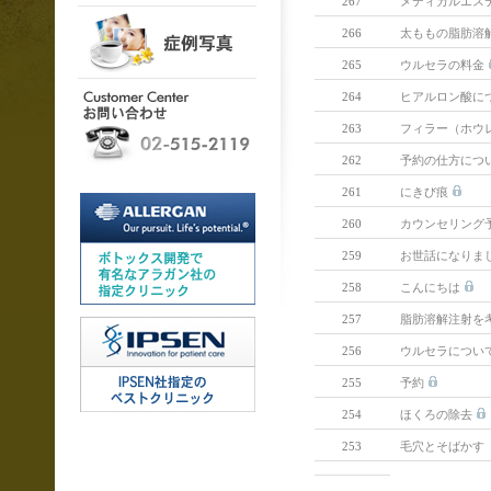
267
メディカルエス
266
太ももの脂肪溶
265
ウルセラの料金
264
ヒアルロン酸に
263
フィラー（ホウ
262
予約の仕方につ
261
にきび痕
260
カウンセリング
259
お世話になりま
258
こんにちは
257
脂肪溶解注射を
256
ウルセラについ
255
予約
254
ほくろの除去
253
毛穴とそばかす