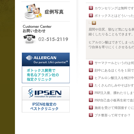
カウンセリングは無料で
ボトックスとはどういった
眉間や目尻、額など気になる
細くしたりることもできます
ヒアルロン酸はできてしまっ
ワ自体を寄りにくくさせるも
サーマクールというのは
顔中にあるほくろを１回で
ヒアルロン酸注入を検討
たくさんのしみやそばかす
PRP注入後、腫れたりし
PRP自己血小板再生術で血
施術を受けて帰国後すぐにｽﾎ
プチ整形って何ですか？